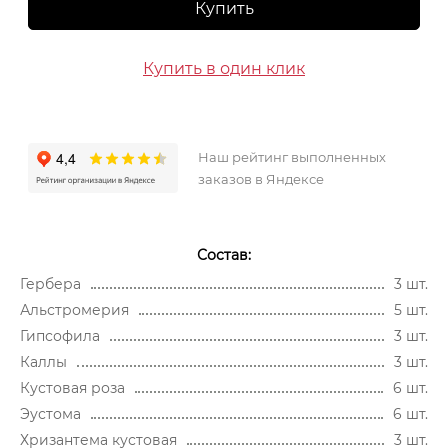
Купить
Купить в один клик
Наш рейтинг выполненных
заказов в Яндексе
Состав:
Гербера
3 шт.
Альстромерия
5 шт.
Гипсофила
3 шт.
Каллы
3 шт.
Кустовая роза
6 шт.
Эустома
6 шт.
Хризантема кустовая
3 шт.