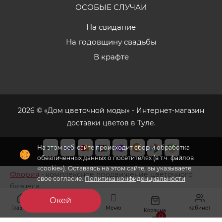
ОСОБЫЕ СЛУЧАИ
На свидание
На годовщину свадьбы
В крафте
2026 © «Дом цветочной моды» - Интернет-магазин
доставки цветов в Туле.
На этом веб-сайте происходит сбор и обработка
обезличенных данных о посетителях (в т.ч. файлов
«cookie»). Оставаясь на этом сайте, вы указываете
Флория
- комплексное продвижение цветочного
свое согласие.
Политика конфиденциальности
бизнеса
Окей
Главная
Меню
Кабинет
Избранное
Корзина
0