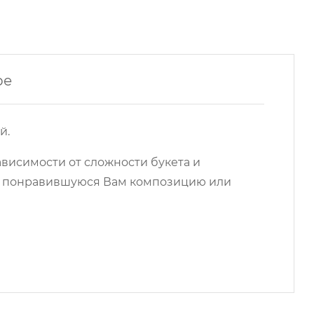
ре
й.
ависимости от сложности букета и
на понравившуюся Вам композицию или