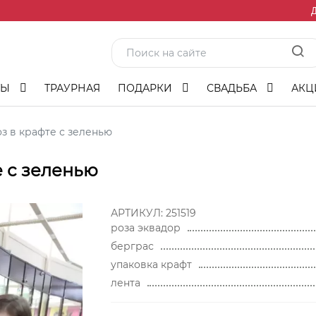
Д
ТЫ
ТРАУРНАЯ
ПОДАРКИ
СВАДЬБА
АКЦ
оз в крафте с зеленью
е с зеленью
АРТИКУЛ:
251519
роза эквадор
берграс
упаковка крафт
лента