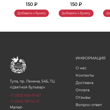
150
₽
150
₽
у
Добавить к букету
Добавить к букету
До
ИНФОРМАЦИЯ
О нас
Контакты
Тула, пр. Ленина, 54Б, ТЦ
Доставка
«Цветной бульвар»
Оплата
+7 (953) 958-91-67
Отзывы
+7 (953) 187-42-31
Вопрос-ответ
Market-