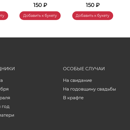
150
₽
150
₽
ету
Добавить к букету
Добавить к букету
ДНИКИ
ОСОБЫЕ СЛУЧАИ
та
На свидание
ября
На годовщину свадьбы
враля
В крафте
 год
матери