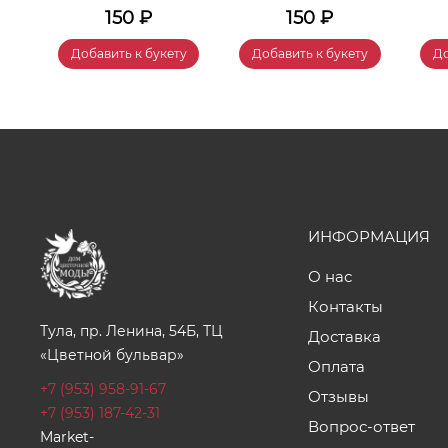
150
₽
150
₽
у
Добавить к букету
Добавить к букету
До
ИНФОРМАЦИЯ
О нас
Контакты
Тула, пр. Ленина, 54Б, ТЦ
Доставка
«Цветной бульвар»
Оплата
+7 (953) 958-91-67
Отзывы
+7 (953) 187-42-31
Вопрос-ответ
Market-