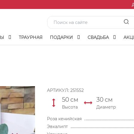
Д
ТЫ
ТРАУРНАЯ
ПОДАРКИ
СВАДЬБА
АКЦ
АРТИКУЛ:
251552
50
см
30
см
Высота
Диаметр
Роза кенийская
Эвкалипт