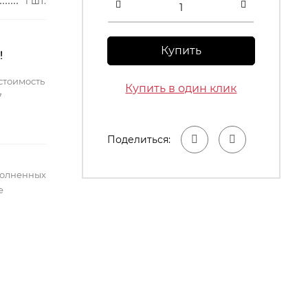
1 шт.
Купить
!
стоимость
Купить в один клик
7
Поделиться:
полненных
е