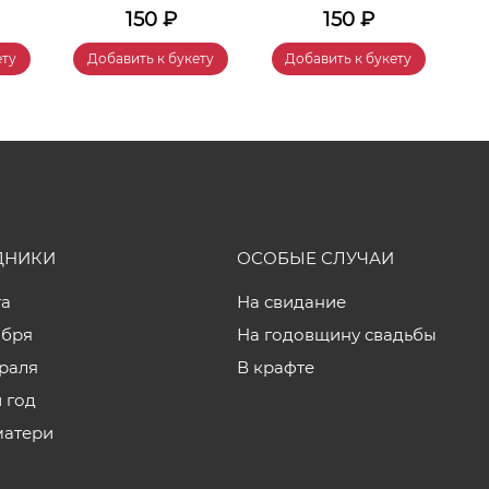
150
₽
150
₽
ету
Добавить к букету
Добавить к букету
ДНИКИ
ОСОБЫЕ СЛУЧАИ
та
На свидание
ября
На годовщину свадьбы
враля
В крафте
 год
матери