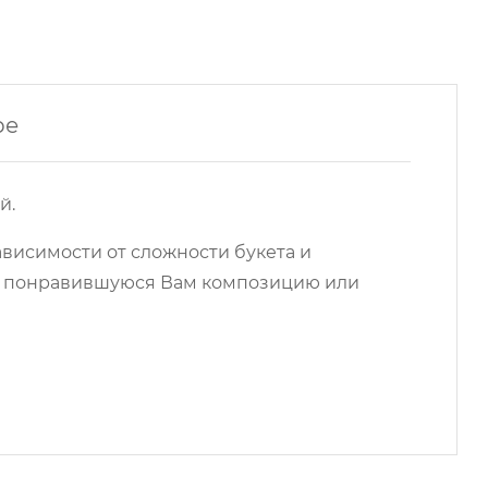
ре
й.
ависимости от сложности букета и
на понравившуюся Вам композицию или