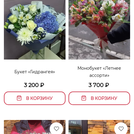
Монобукет «Летнее
Букет «Гидрангея»
ассорти»
3 200
₽
3 700
₽
В КОРЗИНУ
В КОРЗИНУ