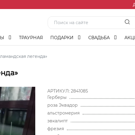
Д
ТЫ
ТРАУРНАЯ
ПОДАРКИ
СВАДЬБА
АКЦ
ламандская легенда»
енда»
АРТИКУЛ:
2841085
Герберы
роза Эквадор
альстромерия
эвкалипт
фрезия