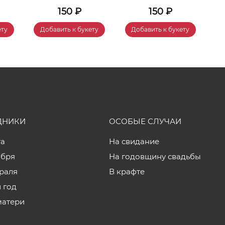
150
₽
150
₽
ету
Добавить к букету
Добавить к букету
ДНИКИ
ОСОБЫЕ СЛУЧАИ
та
На свидание
ября
На годовщину свадьбы
враля
В крафте
 год
матери