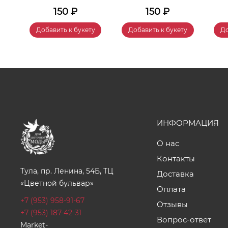
150
₽
150
₽
у
Добавить к букету
Добавить к букету
До
ИНФОРМАЦИЯ
О нас
Контакты
Тула, пр. Ленина, 54Б, ТЦ
Доставка
«Цветной бульвар»
Оплата
+7 (953) 958-91-67
Отзывы
+7 (953) 187-42-31
Вопрос-ответ
Market-