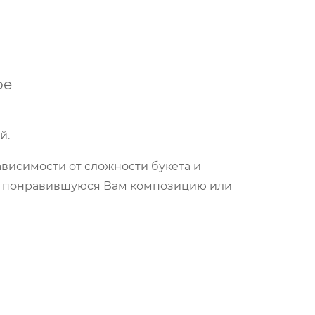
ре
й.
ависимости от сложности букета и
на понравившуюся Вам композицию или