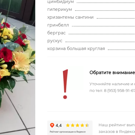
цимбидиум
гиперикум
хризантемы сантини
гринбелл
берграс
рускус
корзина большая круглая
Обратите внимание
Уточняйте наличие и 
по тел:
8 (953) 958-91-6
Наш рейтинг вы
заказов в Яндекс