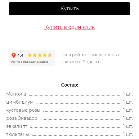
Купить
Купить в один клик
Наш рейтинг выполненных
заказов в Яндексе
Состав:
Матиола
1 шт.
цимбидиум
1 шт.
кустовые розы
1 шт.
роза Эквадор
1 шт.
эвкалипт
1 шт.
тюльпаны
1 шт.