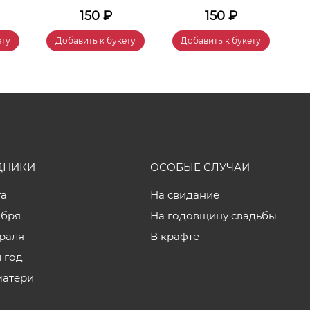
150
₽
150
₽
ету
Добавить к букету
Добавить к букету
ДНИКИ
ОСОБЫЕ СЛУЧАИ
та
На свидание
ября
На годовщину свадьбы
враля
В крафте
 год
матери