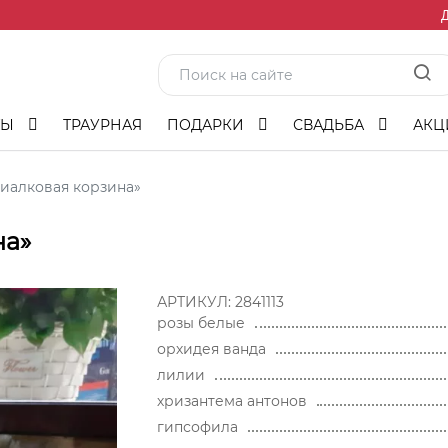
Д
ТЫ
ТРАУРНАЯ
ПОДАРКИ
СВАДЬБА
АКЦ
иалковая корзина»
на»
АРТИКУЛ:
2841113
розы белые
орхидея ванда
лилии
хризантема антонов
гипсофила