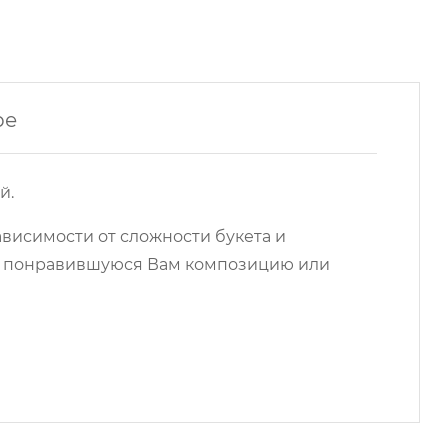
ре
й.
ависимости от сложности букета и
на понравившуюся Вам композицию или