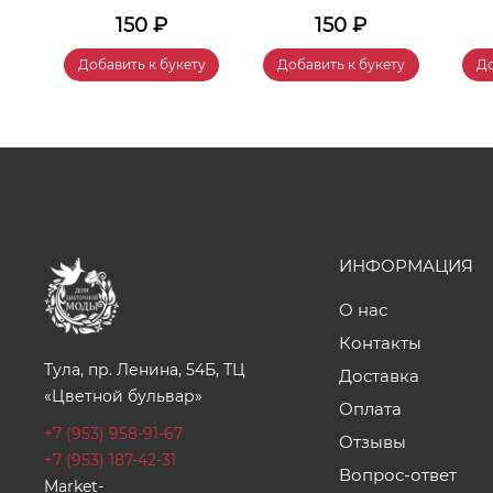
150
₽
150
₽
у
Добавить к букету
Добавить к букету
До
ИНФОРМАЦИЯ
О нас
Контакты
Тула, пр. Ленина, 54Б, ТЦ
Доставка
«Цветной бульвар»
Оплата
+7 (953) 958-91-67
Отзывы
+7 (953) 187-42-31
Вопрос-ответ
Market-