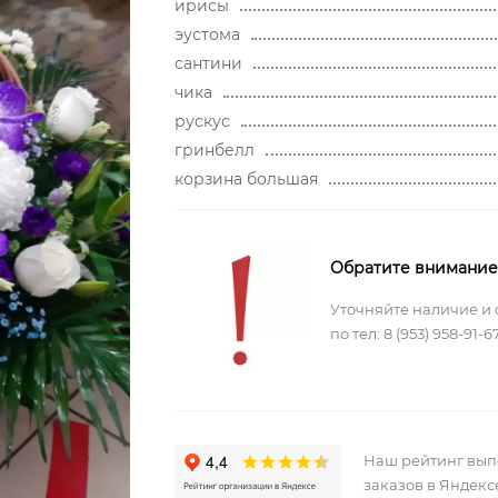
ирисы
эустома
сантини
чика
рускус
гринбелл
корзина большая
Обратите внимание
Уточняйте наличие и 
по тел:
8 (953) 958-91-6
Наш рейтинг вы
заказов в Яндекс