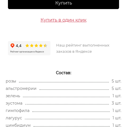
Купить
Купить в один клик
Наш рейтинг выполненных
заказов в Яндексе
Состав:
розы
5 шт.
альстромерии
5 шт.
зелень
1 шт.
эустома
3 шт.
гимпофила
1 шт.
лагурус
1 шт.
цимбидиум
1 шт.