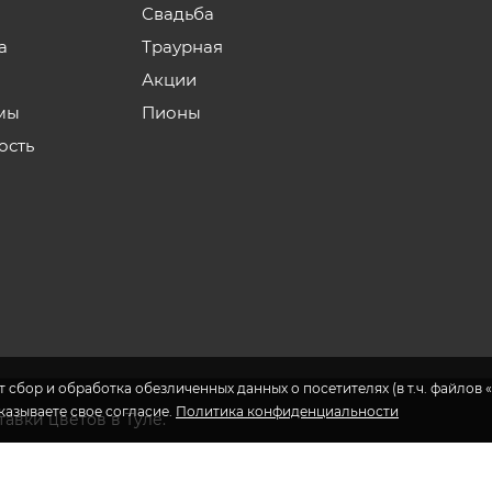
Свадьба
а
Траурная
Акции
мы
Пионы
ость
 сбор и обработка обезличенных данных о посетителях (в т.ч. файлов «
указываете свое согласие.
Политика конфиденциальности
авки цветов в Туле.
еса