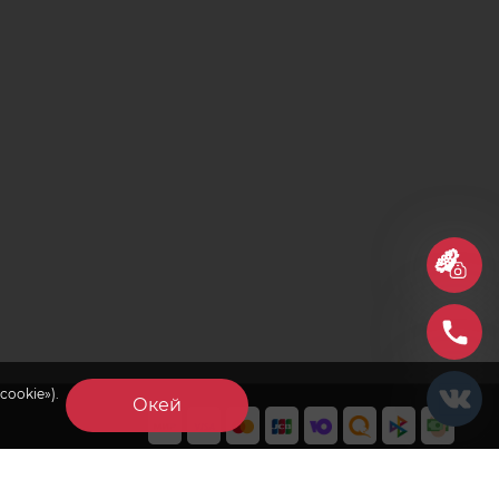
cookie»).
Окей