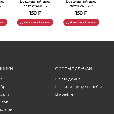
ар
Воздушный шар
Воздушный шар
5
латексный 6
латексный 7
150
₽
150
₽
ету
Добавить к букету
Добавить к букету
ДНИКИ
ОСОБЫЕ СЛУЧАИ
та
На свидание
ября
На годовщину свадьбы
враля
В крафте
 год
матери