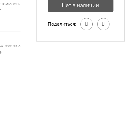
стоимость
Нет в наличии
7
Поделиться:
полненных
е