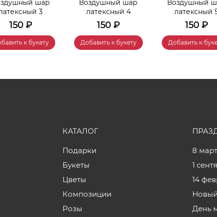
оздушный шар
Воздушный шар
Воздушный ш
латексный 3
латексный 4
латексный 
150
₽
150
₽
150
₽
бавить к букету
Добавить к букету
Добавить к бук
КАТАЛОГ
ПРАЗ
Подарки
8 мар
Букеты
1 сент
Цветы
14 фе
Композиции
Новый
Розы
День 