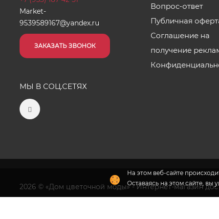
Вопрос-ответ
Market-
Публичная оферт
9539589167@yandex.ru
Соглашение на
ЗАКАЗАТЬ ЗВОНОК
получение рекла
Конфиденциальн
МЫ В СОЦ.СЕТЯХ
На этом веб-сайте происходит
Оставаясь на этом сайте, вы 
2026 © «Дом цветочной моды» - Интернет-магазин дост
Флория
- комплексное продвижение цветочного бизн