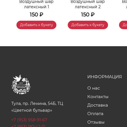
р
Воздушный шар
Воздушный шар
В
латексный 1
латексный 2
150
₽
150
₽
у
Добавить к букету
Добавить к букету
До
ИНФОРМАЦИЯ
О нас
Контакты
Тула, пр. Ленина, 54Б, ТЦ
Доставка
«Цветной бульвар»
Оплата
+7 (953) 958-91-67
Отзывы
+7 (953) 187-42-31