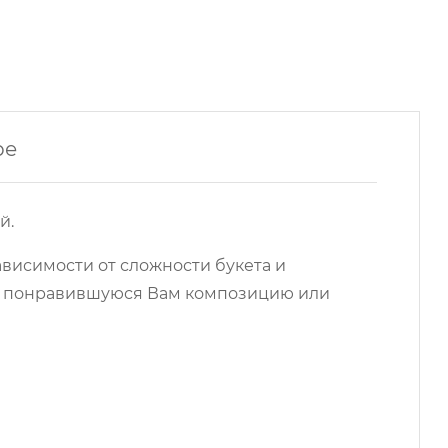
ре
й.
ависимости от сложности букета и
на понравившуюся Вам композицию или