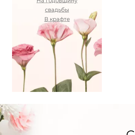
На годовщину
свадьбы
В крафте
С