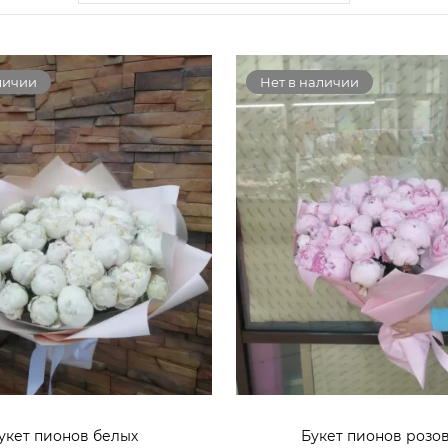
личии
Нет в наличии
укет пионов белых
Букет пионов розо