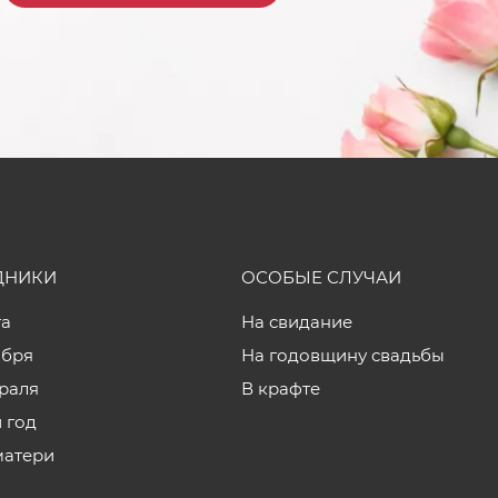
ДНИКИ
ОСОБЫЕ СЛУЧАИ
та
На свидание
ября
На годовщину свадьбы
враля
В крафте
 год
матери