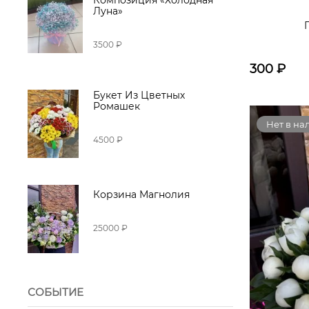
Композиция «Холодная
Луна»
3500 ₽
300
₽
Букет Из Цветных
Ромашек
Нет в на
4500 ₽
Корзина Магнолия
25000 ₽
СОБЫТИЕ