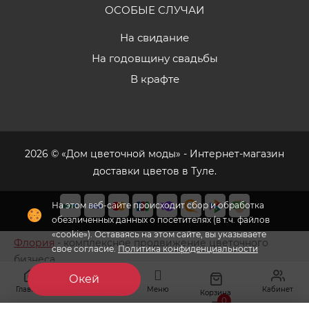
ОСОБЫЕ СЛУЧАИ
На свидание
На годовщину свадьбы
В крафте
2026 © «Дом цветочной моды» - Интернет-магазин
доставки цветов в Туле.
На этом веб-сайте происходит сбор и обработка
обезличенных данных о посетителях (в т.ч. файлов
«cookie»). Оставаясь на этом сайте, вы указываете
Флория
- комплексное продвижение цветочного
свое согласие.
Политика конфиденциальности
бизнеса
Окей
Главная
Меню
Кабинет
Избранное
Корзина
0