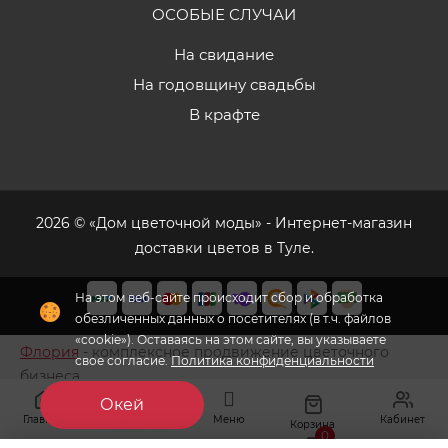
ОСОБЫЕ СЛУЧАИ
На свидание
На годовщину свадьбы
В крафте
2026 © «Дом цветочной моды» - Интернет-магазин
доставки цветов в Туле.
На этом веб-сайте происходит сбор и обработка
обезличенных данных о посетителях (в т.ч. файлов
«cookie»). Оставаясь на этом сайте, вы указываете
Флория
- комплексное продвижение цветочного
свое согласие.
Политика конфиденциальности
бизнеса
Окей
Главная
Меню
Кабинет
Избранное
Корзина
0