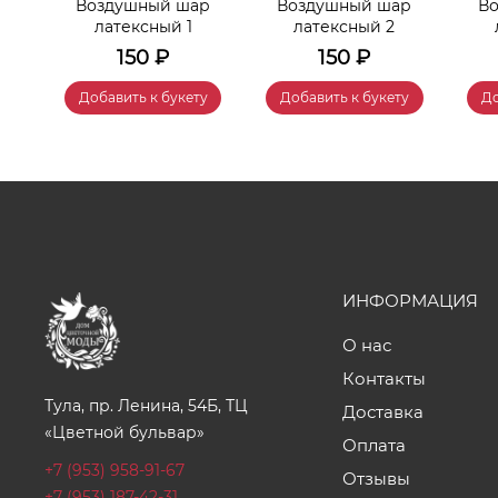
р
Воздушный шар
Воздушный шар
В
латексный 1
латексный 2
150
₽
150
₽
у
Добавить к букету
Добавить к букету
До
ИНФОРМАЦИЯ
О нас
Контакты
Тула, пр. Ленина, 54Б, ТЦ
Доставка
«Цветной бульвар»
Оплата
+7 (953) 958-91-67
Отзывы
+7 (953) 187-42-31