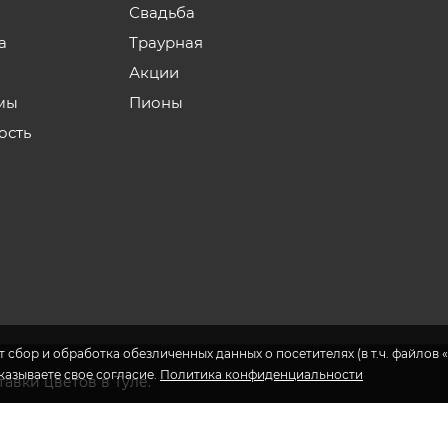
Свадьба
а
Траурная
Акции
мы
Пионы
ость
 сбор и обработка обезличенных данных о посетителях (в т.ч. файлов «
указываете свое согласие.
Политика конфиденциальности
авки цветов в Туле.
еса