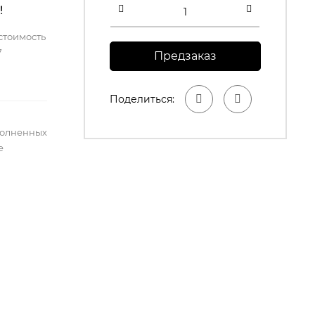
!
стоимость
7
Предзаказ
Поделиться:
полненных
е