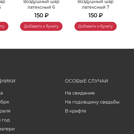
ар
Воздушный шар
Воздушный шар
5
латексный 6
латексный 7
150
₽
150
₽
ету
Добавить к букету
Добавить к букету
ДНИКИ
ОСОБЫЕ СЛУЧАИ
та
На свидание
ября
На годовщину свадьбы
враля
В крафте
 год
матери