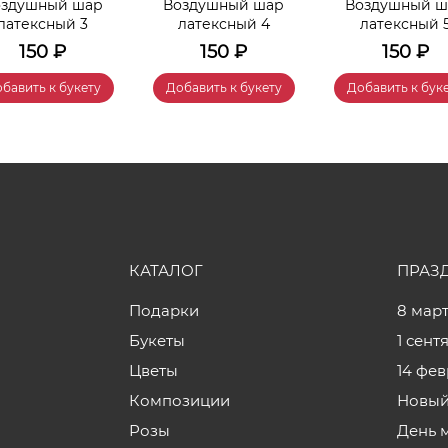
оздушный шар
Воздушный шар
Воздушный ш
латексный 3
латексный 4
латексный 
150
₽
150
₽
150
₽
бавить к букету
Добавить к букету
Добавить к бук
КАТАЛОГ
ПРАЗ
Подарки
8 мар
Букеты
1 сент
Цветы
14 фе
Композиции
Новый
Розы
День 