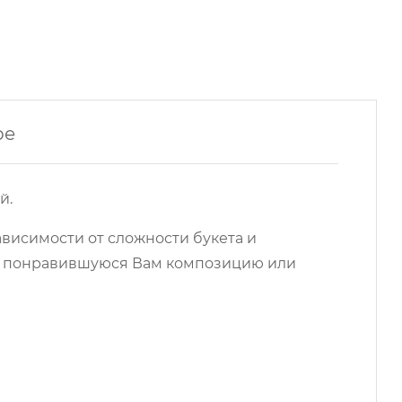
ре
й.
ависимости от сложности букета и
на понравившуюся Вам композицию или