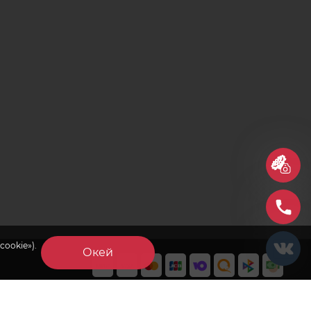
cookie»).
Окей