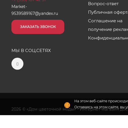
Вопрос-ответ
Market-
Публичная оферт
9539589167@yandex.ru
Соглашение на
ЗАКАЗАТЬ ЗВОНОК
получение рекла
Конфиденциальн
МЫ В СОЦ.СЕТЯХ
На этом веб-сайте происходит
Оставаясь на этом сайте, вы 
2026 © «Дом цветочной моды» - Интернет-магазин дост
Флория
- комплексное продвижение цветочного бизн