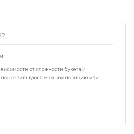
ре
й.
ависимости от сложности букета и
на понравившуюся Вам композицию или