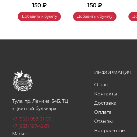
150
₽
150
₽
у
Добавить к букету
Добавить к букету
До
ИНФОРМАЦИЯ
О нас
Контакты
Тула, пр. Ленина, 54Б, ТЦ
Доставка
«Цветной бульвар»
Оплата
+7 (953) 958-91-67
Отзывы
+7 (953) 187-42-31
Вопрос-ответ
Market-