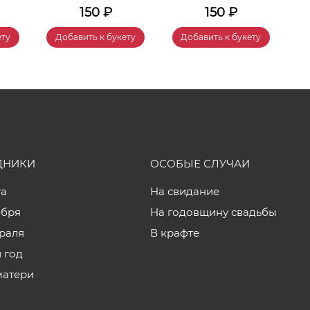
150
₽
150
₽
ету
Добавить к букету
Добавить к букету
ДНИКИ
ОСОБЫЕ СЛУЧАИ
та
На свидание
ября
На годовщину свадьбы
враля
В крафте
 год
матери